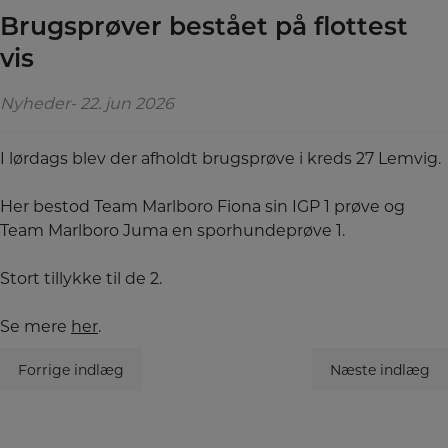
Brugsprøver bestået på flottest
vis
Nyheder
22. jun 2026
I lørdags blev der afholdt brugsprøve i kreds 27 Lemvig.
Her bestod Team Marlboro Fiona sin IGP 1 prøve og
Team Marlboro Juma en sporhundeprøve 1.
Stort tillykke til de 2.
Se mere
her
.
Forrige indlæg
Næste indlæg
Indlægsnavigation