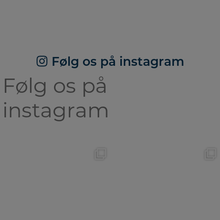
Følg os på instagram
Følg os på
instagram
🐾Væsentest (WB)🐾
✨Hvalpe nyt✨
I går var
Se lige her en gang!
• Team
...
...