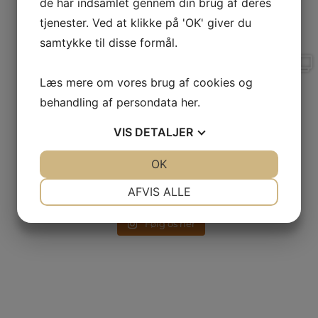
de har indsamlet gennem din brug af deres
tjenester. Ved at klikke på 'OK' giver du
samtykke til disse formål.
✨HVALPETRÆF✨
🩵Stemningsbilleder
HAS 2024🩵
Læs mere om vores brug af cookies og
Idag har vi haft
hvalpetræf
...
Udover alt
...
behandling af persondata
her
.
VIS
DETALJER
JA
NEJ
OK
JA
NEJ
NØDVENDIGE
PRÆFERENCER
AFVIS ALLE
JA
NEJ
JA
NEJ
Følg os her
MARKETING
STATISTIK