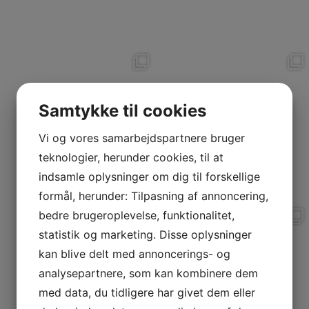
✨AVLSKÅRING✨
PRØVEDAG💥💥
I dag har der været
...
I dag har
• Team Marlboro
...
Samtykke til cookies
Vi og vores samarbejdspartnere bruger
teknologier, herunder cookies, til at
indsamle oplysninger om dig til forskellige
formål, herunder: Tilpasning af annoncering,
bedre brugeroplevelse, funktionalitet,
Skue i kreds 11 Randers
💥 Sieger Schau 2024
💥
statistik og marketing. Disse oplysninger
I søndags var
...
I sidste weekend
...
kan blive delt med annoncerings- og
analysepartnere, som kan kombinere dem
med data, du tidligere har givet dem eller