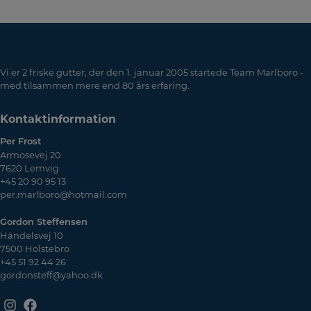
Vi er 2 friske gutter, der den 1. januar 2005 startede Team Marlboro -
med tilsammen mere end 80 års erfaring.
Kontaktinformation
Per Frost
Armosevej 20
7620 Lemvig
+45 20 90 95 13
per.marlboro@hotmail.com
Gordon Steffensen
Händelsvej 10
7500 Holstebro
+45 51 92 44 26
gordonsteff@yahoo.dk