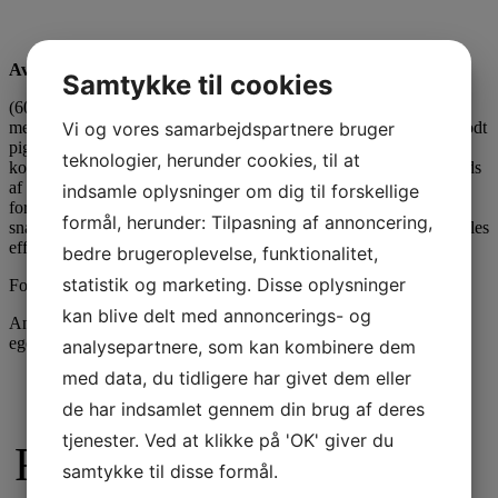
Avlskåringsbeskrivelse
Samtykke til cookies
(60,0 cm) Stor, middelkraftig, særdeles udtryks- og typefuld tæve
Vi og vores samarbejdspartnere bruger
med korrekte højde-/længdeforhold. Udtalt kønspræg, særdeles godt
pigmenteret. Feminint, udtryksfuldt hoved med mørke øjne og
teknologier, herunder cookies, til at
korrekt øreansats. Særdeles god manke, lige fast ryg, vellejret kryds
af god længde. Korrekt front, harmoniske brystforhold. God
indsamle oplysninger om dig til forskellige
forhåndsvinkling, særdeles velvinklet baghånd. Træder lige for,
formål, herunder: Tilpasning af annoncering,
snævert bag. Særdeles gode harmoniske bevægelser med et særdeles
effektivt fraskub og godt fremgreb. DSB udpræget.
bedre brugeroplevelse, funktionalitet,
statistik og marketing. Disse oplysninger
Fortrin: Type, pigment og almen fasthed.
kan blive delt med annoncerings- og
Anbefaling: Bør tilføres en typelig han for at fæstne de gode
egenskaber i afkommet.
analysepartnere, som kan kombinere dem
med data, du tidligere har givet dem eller
Følg os på instagram
de har indsamlet gennem din brug af deres
tjenester. Ved at klikke på 'OK' giver du
Følg os på instagram
samtykke til disse formål.