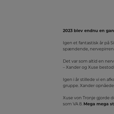
2023 blev endnu en gang
Igen et fantastisk år på 
spændende, nervepirrende
Det var som altid en ner
– Xander og Xuse bestod og
Igen i år stillede vi en a
gruppe. Xander opnåede e
Xuse von Tronje gjorde de
som VA 8.
Mega mega st