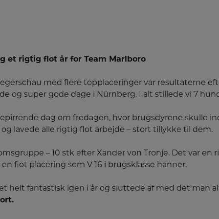
 et rigtig flot år for Team Marlboro
Siegerschau med flere topplaceringer var resultaterne ef
 og super gode dage i Nürnberg. I alt stillede vi 7 hu
vepirrende dag om fredagen, hvor brugsdyrene skulle ind
 lavede alle rigtig flot arbejde – stort tillykke til dem.
fkomsgruppe – 10 stk efter Xander von Tronje. Det var en r
n flot placering som V 16 i brugsklasse hanner.
t helt fantastisk igen i år og sluttede af med det man a
ort.