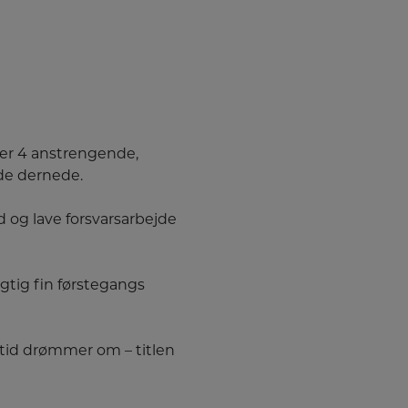
ter 4 anstrengende,
nde dernede.
 og lave forsvarsarbejde
igtig fin førstegangs
ltid drømmer om – titlen