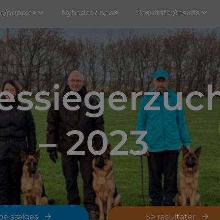
e/puppies
Nyheder / news
Resultater/results
essiegerzuc
– 2023
pe sælges
Se resultater