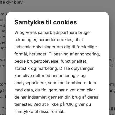
te dyr blev:
rauchshundklasse Rüden V 16
uchshundklasse Hündinnen VA 8
Samtykke til cookies
 – Junghundklasse Hündinnen SG 65
Jugendklasse Rüden SG 68
Vi og vores samarbejdspartnere bruger
se Hündinnen SG 85
teknologier, herunder cookies, til at
gendklasse Hündinnen SG 95
indsamle oplysninger om dig til forskellige
Jugendklasse Hündinnen SG 113
formål, herunder: Tilpasning af annoncering,
 været et fantastisk Siegerschau. Rigtig mange af vores 
bedre brugeroplevelse, funktionalitet,
 til Nürnberg og boede hos Frau Löhner, vi var 26 i alt, 
statistik og marketing. Disse oplysninger
kan blive delt med annoncerings- og
analysepartnere, som kan kombinere dem
stort tillykke med de flotte resultater og tak for det kæmp
med data, du tidligere har givet dem eller
g fremstillingen af hundene igennem sæsonen på mang
de har indsamlet gennem din brug af deres
r har bidraget med stort som småt.
tjenester. Ved at klikke på 'OK' giver du
Gordon sige tak til alle der var med på den lange tur til
samtykke til disse formål.