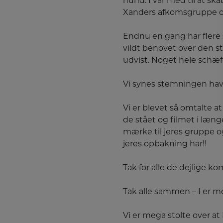
hund. I var med til at s
Xanders afkomsgruppe og 
Endnu en gang har flere s
vildt benovet over den st
udvist. Noget hele schæ
Vi synes stemningen hav
Vi er blevet så omtalte 
de stået og filmet i læn
mærke til jeres gruppe o
jeres opbakning har!!
Tak for alle de dejlige 
Tak alle sammen – I er m
Vi er mega stolte over at 