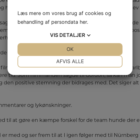
kabe en fantastisk stemning ikke mindst på det store sta
hver gang de forskellige hunde vandt pladser, så blev d
Læs mere om vores brug af cookies og
behandling af persondata
her
.
agt til os at vi har verdens bedste Team – og det har de s
emning der er på stadion og den sportsmanship og positi
VIS
DETALJER
ferhundeverdenen kan lære noget af.
JA
NEJ
OK
JA
NEJ
de fået endnu et hak opad.
NØDVENDIGE
PRÆFERENCER
AFVIS ALLE
at filmfolk er kommet og har spurgt om det er Team Marl
JA
NEJ
JA
NEJ
gere tid. Som filmmanden sagde til Gordon, så kan man 
MARKETING
STATISTIK
g den positive stemning der bidrages med. Det siger al
kommentarer og lykønskninger.
ed til at gøre en kæmpe forskel for de team hunde der er
I er med og ser frem til at I igen følger med til Nürnberg 