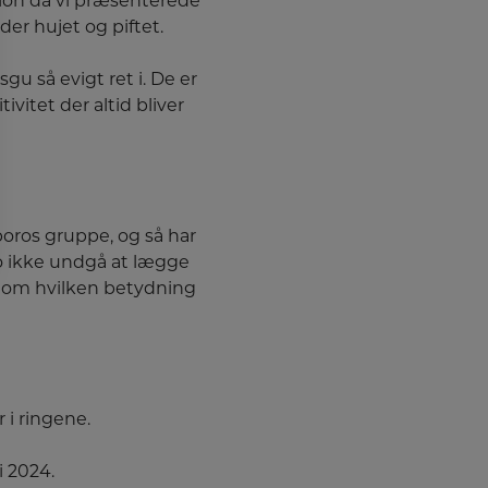
dion da vi præsenterede
er hujet og piftet.
gu så evigt ret i. De er
vitet der altid bliver
boros gruppe, og så har
jo ikke undgå at lægge
t om hvilken betydning
 i ringene.
i 2024.