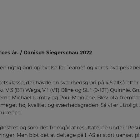
ces år. / Dänisch Siegerschau 2022
n rigtig god oplevelse for Teamet og vores hvalpekøber
tsklasse, der havde en sværhedsgrad på 4,5 altså efter
nez, V 3 (BT) Wega, V 1 (VT) Oline og SL 1 (9-12T) Quinnie. G
erne Michael Lumby og Poul Meiniche. Blev bl.a. fremhæv
 meget høj kvalitet og sværhedsgraden. Så vi er utroligt s
urrence.
ønstret og som det fremgår af resultaterne under “Result
inger. Men blot det at deltage på HAS er stort uanset pl