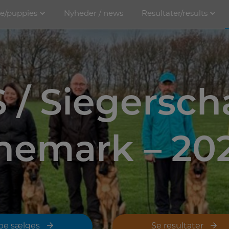
e/puppies
Nyheder / news
Resultater/results
 / Siegersch
nemark – 20
pe sælges
Se resultater