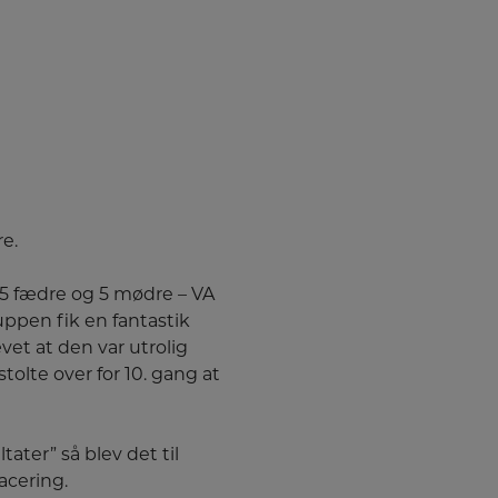
e.
 5 fædre og 5 mødre – VA
ruppen fik en fantastik
et at den var utrolig
tolte over for 10. gang at
ater” så blev det til
acering.