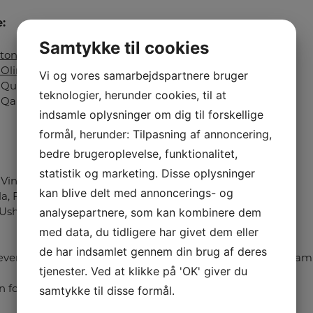
:
Samtykke til cookies
ston
– brugsklasse hanner
 Oline
– veteran tæver
Vi og vores samarbejdspartnere bruger
Quinnie – 9-12 tæver
teknologier, herunder cookies, til at
Qarma – 9-12 tæver (Lst)
indsamle oplysninger om dig til forskellige
formål, herunder: Tilpasning af annoncering,
bedre brugeroplevelse, funktionalitet,
statistik og marketing. Disse oplysninger
– Vinston, Oline, Quinnie og Qarma
kan blive delt med annoncerings- og
ala, Power, Tjalfe, Twisted G&T og Yenny
analysepartnere, som kan kombinere dem
 Usher
med data, du tidligere har givet dem eller
de har indsamlet gennem din brug af deres
tæver var fra Team Marlboro: V1 Team Marlboro Inez, V 3 Tea
tjenester. Ved at klikke på 'OK' giver du
samtykke til disse formål.
n for 10. gang