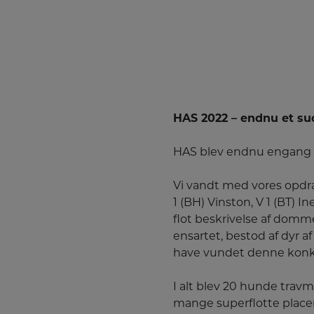
HAS 2022 – endnu et suc
HAS blev endnu engang e
Vi vandt med vores opdræ
1 (BH) Vinston, V 1 (BT) I
flot beskrivelse af domm
ensartet, bestod af dyr af
have vundet denne konk
I alt blev 20 hunde travm
mange superflotte placer