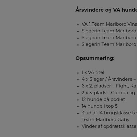
Årsvindere og VA hunde
VA 1 Team Marlboro Vin
Siegerin Team Marlboro
Siegerin Team Marlboro 
Siegerin Team Marlboro 
Opsummering:
1 x VA titel
4 x Sieger / Årsvindere 
6 x 2. pladser – Fight, K
2 x 3. plads – Gamba og
12 hunde på podiet
14 hunde i top 5
3 ud af 14 brugsklasse 
Team Marlboro Gaby
Vinder af opdrætsklasse