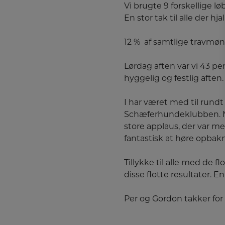
Vi brugte 9 forskellige lø
En stor tak til alle der hjal
12 % af samtlige travmø
Lørdag aften var vi 43 pe
hyggelig og festlig aften.
I har været med til rund
Schæferhundeklubben. Ma
store applaus, der var med
fantastisk at høre opbak
Tillykke til alle med de f
disse flotte resultater.
Per og Gordon takker for