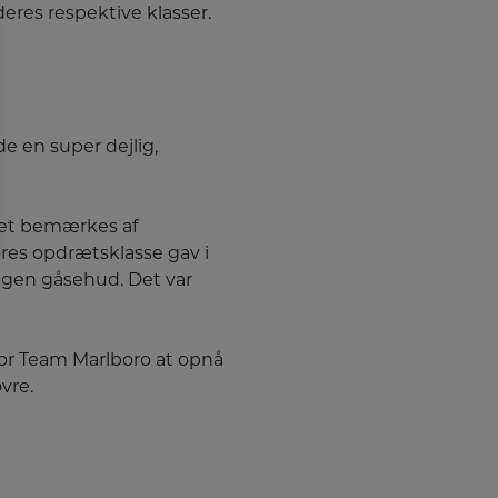
deres respektive klasser.
e en super dejlig,
 Det bemærkes af
res opdrætsklasse gav i
ringen gåsehud. Det var
t for Team Marlboro at opnå
vre.