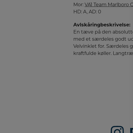
Mor:
VA1
Team Marlboro 
HD: A, AD: 0
Avlskåringbeskrivelse:
En tæve på den absolutte
med et særdeles godt udt
Velvinklet for. Særdeles 
kraftfulde køller. Lang