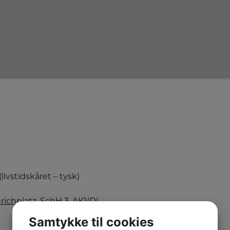
livstidskåret – tysk)
richplatz
, SchH 3, AK1(D)
Samtykke til cookies