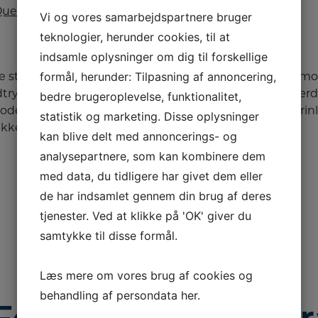
Quess
, SchH 1, AK1 (D)
Vi og vores samarbejdspartnere bruger
teknologier, herunder cookies, til at
indsamle oplysninger om dig til forskellige
formål, herunder: Tilpasning af annoncering,
 størrelsesgrænse. Kraft- og substansfuld. Et herligt mo
ryk og mørke øjne. Højtanlagt manke og fast ryg. Særde
bedre brugeroplevelse, funktionalitet,
gode brystforhold, såvel for- som underbryst. Dybt fortri
statistik og marketing. Disse oplysninger
trækkende og rummelige bevægelser.
kan blive delt med annoncerings- og
analysepartnere, som kan kombinere dem
med data, du tidligere har givet dem eller
de har indsamlet gennem din brug af deres
tjenester. Ved at klikke på 'OK' giver du
samtykke til disse formål.
Læs mere om vores brug af cookies og
behandling af persondata
her
.