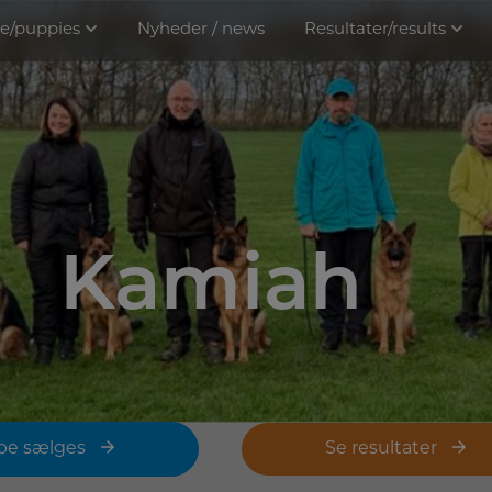
e/puppies
Nyheder / news
Resultater/results
Kamiah
pe sælges
Se resultater