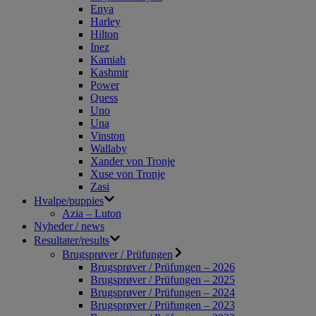
Enya
Harley
Hilton
Inez
Kamiah
Kashmir
Power
Quess
Uno
Una
Vinston
Wallaby
Xander von Tronje
Xuse von Tronje
Zasi
Hvalpe/puppies
Azia – Luton
Nyheder / news
Resultater/results
Brugsprøver / Prüfungen
Brugsprøver / Prüfungen – 2026
Brugsprøver / Prüfungen – 2025
Brugsprøver / Prüfungen – 2024
Brugsprøver / Prüfungen – 2023