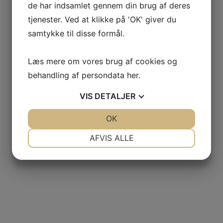
de har indsamlet gennem din brug af deres
tjenester. Ved at klikke på 'OK' giver du
samtykke til disse formål.
Læs mere om vores brug af cookies og
behandling af persondata
her
.
VIS
DETALJER
JA
NEJ
OK
JA
NEJ
NØDVENDIGE
PRÆFERENCER
AFVIS ALLE
JA
NEJ
JA
NEJ
MARKETING
STATISTIK