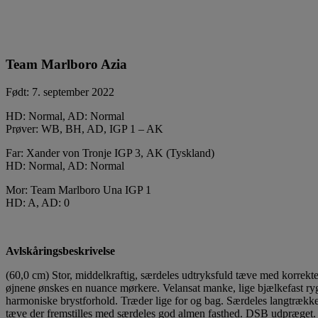
Team Marlboro Azia
Født: 7. september 2022
HD: Normal, AD: Normal
Prøver: WB, BH, AD, IGP 1 – AK
Far: Xander von Tronje IGP 3, AK (Tyskland)
HD: Normal, AD: Normal
Mor: Team Marlboro Una IGP 1
HD: A, AD: 0
Avlskåringsbeskrivelse
(60,0 cm) Stor, middelkraftig, særdeles udtryksfuld tæve med korrekt
øjnene ønskes en nuance mørkere. Velansat manke, lige bjælkefast ryg,
harmoniske brystforhold. Træder lige for og bag. Særdeles langtrække
tæve der fremstilles med særdeles god almen fasthed. DSB udpræget.