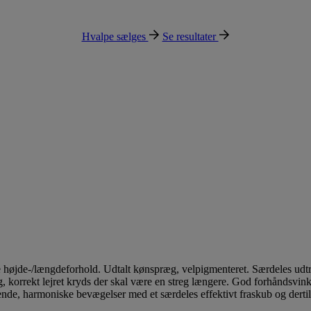
Hvalpe sælges
Se resultater
e højde-/længdeforhold. Udtalt kønspræg, velpigmenteret. Særdeles udtr
 korrekt lejret kryds der skal være en streg længere. God forhåndsvinkl
nde, harmoniske bevægelser med et særdeles effektivt fraskub og derti