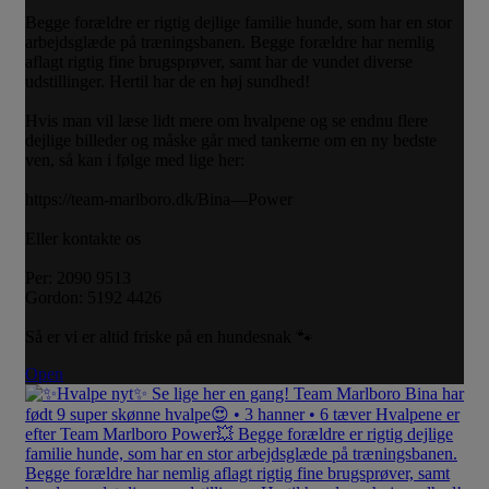
Begge forældre er rigtig dejlige familie hunde, som har en stor
arbejdsglæde på træningsbanen. Begge forældre har nemlig
aflagt rigtig fine brugsprøver, samt har de vundet diverse
udstillinger. Hertil har de en høj sundhed!
Hvis man vil læse lidt mere om hvalpene og se endnu flere
dejlige billeder og måske går med tankerne om en ny bedste
ven, så kan i følge med lige her:
https://team-marlboro.dk/Bina—Power
Eller kontakte os
Per: 2090 9513
Gordon: 5192 4426
Så er vi er altid friske på en hundesnak 🐾
Open