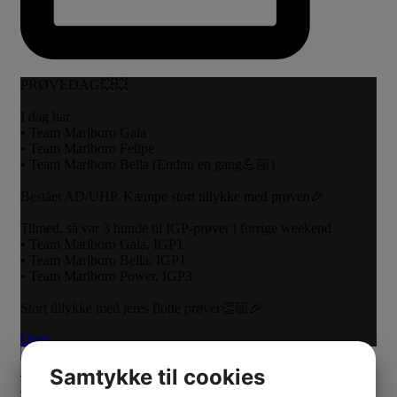
PRØVEDAG💥💥
I dag har
• Team Marlboro Gaia
• Team Marlboro Felipe
• Team Marlboro Bella (Endnu en gang💪🏼)
Bestået AD/UHP. Kæmpe stort tillykke med prøven🎉
Tilmed, så var 3 hunde til IGP-prøver i forrige weekend
• Team Marlboro Gaia, IGP1
• Team Marlboro Bella, IGP1
• Team Marlboro Power, IGP3
Stort tillykke med jeres flotte prøver👏🏼🎉
Open
Samtykke til cookies