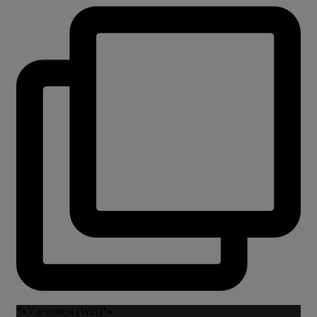
🐾Væsentest (WB)🐾