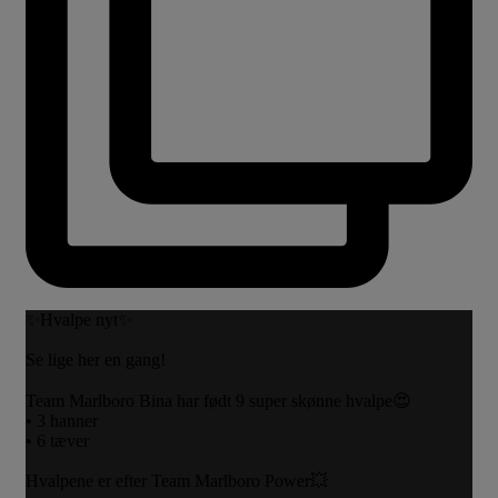
✨Hvalpe nyt✨
Se lige her en gang!
Team Marlboro Bina har født 9 super skønne hvalpe😍
• 3 hanner
• 6 tæver
Hvalpene er efter Team Marlboro Power💥