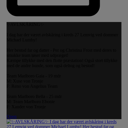
✨AVLSKÅRING✨
I dag har der været avlskåring i kreds 27 Lemvig ved dommer
Michael Lumby!
Her bestod far og datter - Per og Christina Frost med deres to
smukke team tøser med udpræget!
Kæmpe tillykke med den flotte præstation! Også stort tillykke
med de andre hunde, som også deltog og bestod!
Team Marlboro Gaia - 19 mdr
M: Xuse von Tronje
F: Reno von Angelius Team
Team Marlboro Bella - 25 mdr
M: Team Marlboro Ebonie
F: Xander von Tronje
Open