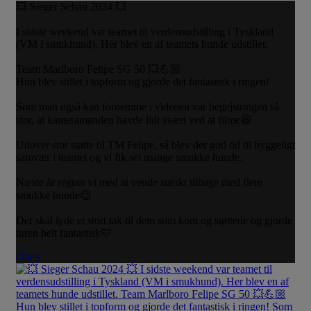
💥 Sieger Schau 2024 💥
I sidste weekend var teamet til verdensudstilling i Tyskland
(VM i smukhund). Her blev en af teamets hunde udstillet.
Team Marlboro Felipe SG 50 💥💪🏼
Hun blev stillet i topform og gjorde det fantastisk i ringen!
Som man også kan fornemme i videoen var begejstringen så
stor, at kameramanden havde lidt svært ved at filme😆
Udover stor støtte til TM Felipe, så blev der god tid til hyggeligt
samvær i teamet og vi fik set mange smukke hunde.
Næste år regner vi med at vende stærkt tilbage med flere
smukke hunde😉
Der skal lyde et stort tak til dem som kom og støttede og gjorde
turen helt fantastisk🩵
Open