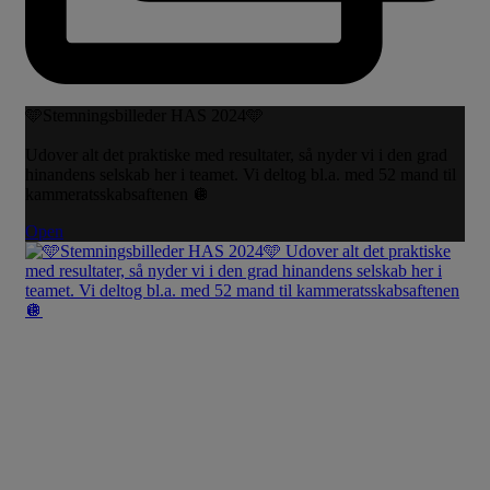
🩵Stemningsbilleder HAS 2024🩵
Udover alt det praktiske med resultater, så nyder vi i den grad
hinandens selskab her i teamet. Vi deltog bl.a. med 52 mand til
kammeratsskabsaftenen 🪩
Open