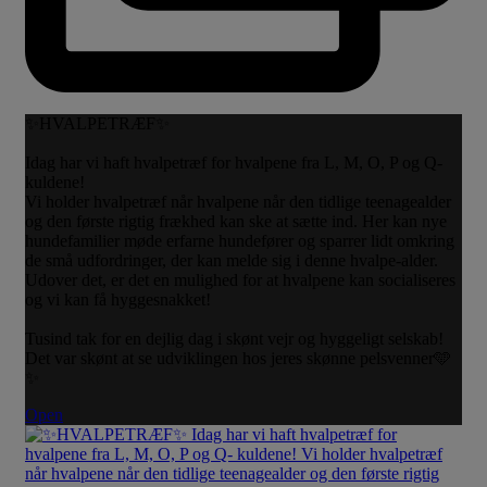
✨HVALPETRÆF✨
Idag har vi haft hvalpetræf for hvalpene fra L, M, O, P og Q-
kuldene!
Vi holder hvalpetræf når hvalpene når den tidlige teenagealder
og den første rigtig frækhed kan ske at sætte ind. Her kan nye
hundefamilier møde erfarne hundefører og sparrer lidt omkring
de små udfordringer, der kan melde sig i denne hvalpe-alder.
Udover det, er det en mulighed for at hvalpene kan socialiseres
og vi kan få hyggesnakket!
Tusind tak for en dejlig dag i skønt vejr og hyggeligt selskab!
Det var skønt at se udviklingen hos jeres skønne pelsvenner🩵
✨
Open