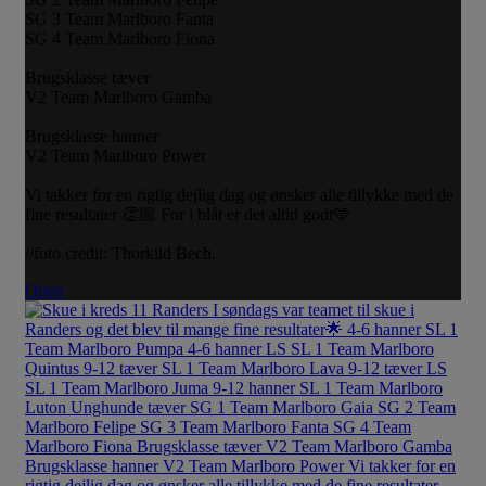
SG 3 Team Marlboro Fanta
SG 4 Team Marlboro Fiona
Brugsklasse tæver
V2 Team Marlboro Gamba
Brugsklasse hanner
V2 Team Marlboro Power
Vi takker for en rigtig dejlig dag og ønsker alle tillykke med de
fine resultater 👏🏼 For i blåt er det altid godt🩵
//foto credit: Thorkild Bech.
Open