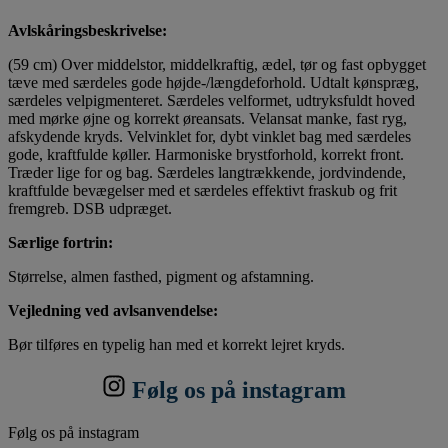
Avlskåringsbeskrivelse:
(59 cm) Over middelstor, middelkraftig, ædel, tør og fast opbygget
tæve med særdeles gode højde-/længdeforhold. Udtalt kønspræg,
særdeles velpigmenteret. Særdeles velformet, udtryksfuldt hoved
med mørke øjne og korrekt øreansats. Velansat manke, fast ryg,
afskydende kryds. Velvinklet for, dybt vinklet bag med særdeles
gode, kraftfulde køller. Harmoniske brystforhold, korrekt front.
Træder lige for og bag. Særdeles langtrækkende, jordvindende,
kraftfulde bevægelser med et særdeles effektivt fraskub og frit
fremgreb. DSB udpræget.
Særlige fortrin:
Størrelse, almen fasthed, pigment og afstamning.
Vejledning ved avlsanvendelse:
Bør tilføres en typelig han med et korrekt lejret kryds.
Følg os på instagram
Følg os på instagram