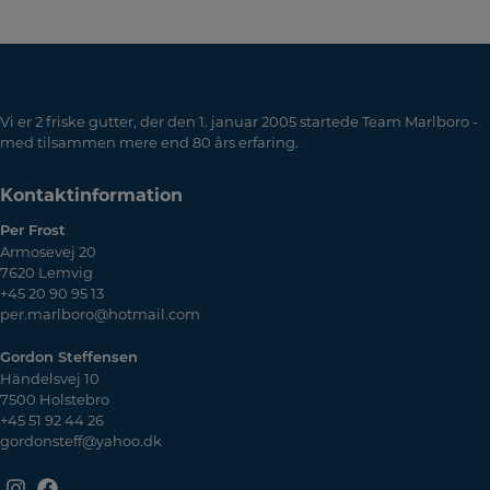
Vi er 2 friske gutter, der den 1. januar 2005 startede Team Marlboro -
med tilsammen mere end 80 års erfaring.
Kontaktinformation
Per Frost
Armosevej 20
7620 Lemvig
+45 20 90 95 13
per.marlboro@hotmail.com
Gordon Steffensen
Händelsvej 10
7500 Holstebro
+45 51 92 44 26
gordonsteff@yahoo.dk