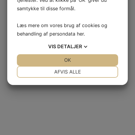
samtykke til disse formål.
Læs mere om vores brug af cookies og
behandling af persondata
her
.
VIS
DETALJER
JA
NEJ
OK
JA
NEJ
NØDVENDIGE
PRÆFERENCER
AFVIS ALLE
JA
NEJ
JA
NEJ
MARKETING
STATISTIK