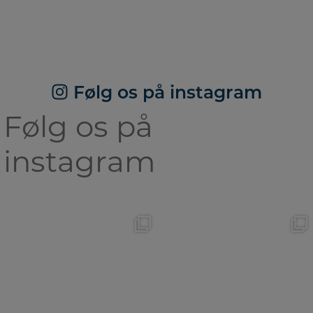
Følg os på instagram
Følg os på
instagram
🐾Væsentest (WB)🐾
✨Hvalpe nyt✨
I går var
Se lige her en gang!
• Team
...
...