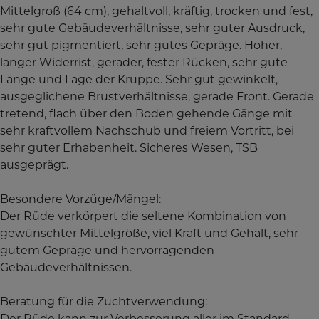
Mittelgroß (64 cm), gehaltvoll, kräftig, trocken und fest,
sehr gute Gebäudeverhältnisse, sehr guter Ausdruck,
sehr gut pigmentiert, sehr gutes Gepräge. Hoher,
langer Widerrist, gerader, fester Rücken, sehr gute
Länge und Lage der Kruppe. Sehr gut gewinkelt,
ausgeglichene Brustverhältnisse, gerade Front. Gerade
tretend, flach über den Boden gehende Gänge mit
sehr kraftvollem Nachschub und freiem Vortritt, bei
sehr guter Erhabenheit. Sicheres Wesen, TSB
ausgeprägt.
Besondere Vorzüge/Mängel:
Der Rüde verkörpert die seltene Kombination von
gewünschter Mittelgröße, viel Kraft und Gehalt, sehr
gutem Gepräge und hervorragenden
Gebäudeverhältnissen.
Beratung für die Zuchtverwendung:
Der Rüde kann zur Verbesserung aller im Standard