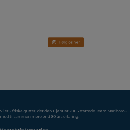
Følg os her
Vi er 2 friske gutter, der den 1. januar 2005 startede Team Marlboro -
med tilsammen mere end 80 års erfaring.