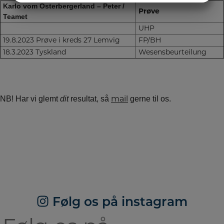
Karlo vom Osterbergerland – Peter /
Prøve
MARKETING
STATISTIK
Teamet
UHP
19.8.2023 Prøve i kreds 27 Lemvig
FP/BH
18.3.2023 Tyskland
Wesensbeurteilung
mail
NB! Har vi glemt
dit
resultat, så
gerne til os.
Følg os på instagram