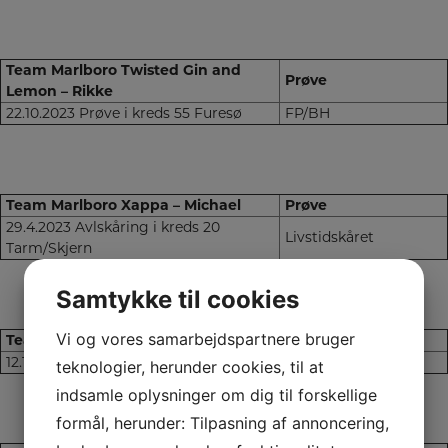
Team Marlboro Twisted Gin and
Prøve
Lemon – Rikke
22.10.2023 Prøve i kreds 55 Furesø
FP/BH
Team Marlboro Xappa – Michael
Prøve
29.4.2023 Avlskåring i kreds 20
Livstidskåret
Tarm/Skjern
Samtykke til cookies
Vi og vores samarbejdspartnere bruger
Team Marlboro Zorro – Kenneth
Prøve
12.11.2023 Prøve i kreds 27 Lemvig
Wesensbeurteilung
teknologier, herunder cookies, til at
indsamle oplysninger om dig til forskellige
formål, herunder: Tilpasning af annoncering,