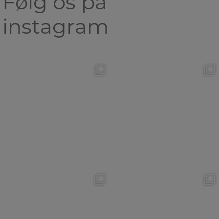
Følg os på
instagram
🐾Væsentest (WB)🐾
✨Hvalpe nyt✨
I går var
Se lige her en gang!
• Team
...
...
✨AVLSKÅRING✨
PRØVEDAG💥💥
I dag har der været
...
I dag har
• Team Marlboro
...