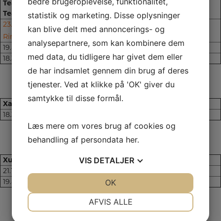
bedre brugeroplevelse, funktionalitet,
Team Marlboro Yenny – Søren /
Prøve
Teamet
statistik og marketing. Disse oplysninger
23.12.2023 Prøve i kreds 32
kan blive delt med annoncerings- og
UHP
Ringkøbing
analysepartnere, som kan kombinere dem
19.8.2023 Prøve i kreds 27 Lemvig
FP/BH
med data, du tidligere har givet dem eller
18.3.2023 Tyskland
Wesensbeurteilung
de har indsamlet gennem din brug af deres
tjenester. Ved at klikke på 'OK' giver du
samtykke til disse formål.
Xander von Tronje – Niki / Teamet
Prøve
18.3.2023 Avlskåring i Tyskland
Livstidskåret
Læs mere om vores brug af cookies og
behandling af persondata
her
.
VIS
DETALJER
Xuse von Tronje – Niki / Per
Prøve
21.10.2023 Avlskåring i Köln, Tyskland
Livstidskåret
19.8.2023 Prøve i kreds 27 Lemvig
IGP 3
JA
NEJ
OK
JA
NEJ
NØDVENDIGE
PRÆFERENCER
AFVIS ALLE
JA
NEJ
JA
NEJ