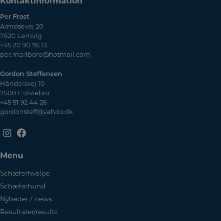
Kontaktinformation
Per Frost
Armosevej 20
7620 Lemvig
+45 20 90 95 13
per.marlboro@hotmail.com
Gordon Steffensen
Händelsvej 10
7500 Holstebro
+45 51 92 44 26
gordonsteff@yahoo.dk
Menu
Schæferhvalpe
Schæferhund
Nyheder / news
Resultater/results